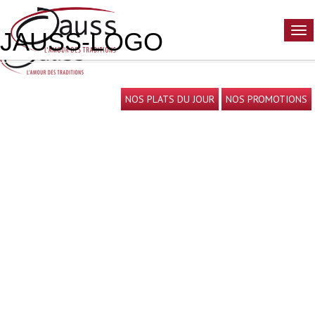
‹ Return to
Accueil
5 juillet 2016
jauss
—
No Comments
JAUSS-LOGO
NOS PLATS DU JOUR
NOS PROMOTIONS